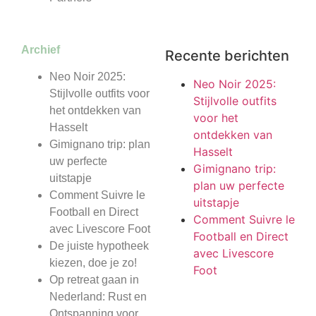
Archief
Recente berichten
Neo Noir 2025:
Neo Noir 2025:
Stijlvolle outfits voor
Stijlvolle outfits
het ontdekken van
voor het
Hasselt
ontdekken van
Gimignano trip: plan
Hasselt
uw perfecte
Gimignano trip:
uitstapje
plan uw perfecte
Comment Suivre le
uitstapje
Football en Direct
Comment Suivre le
avec Livescore Foot
Football en Direct
De juiste hypotheek
avec Livescore
kiezen, doe je zo!
Foot
Op retreat gaan in
Nederland: Rust en
Ontspanning voor