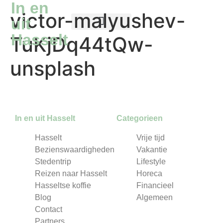
In en
victor-malyushev-
uit
Hasselt
TuKjDq44tQw-
Reizen naar Hasselt
Hasseltse koffie
unsplash
In en uit Hasselt
Categorieen
Hasselt
Vrije tijd
Bezienswaardigheden
Vakantie
Stedentrip
Lifestyle
Reizen naar Hasselt
Horeca
Hasseltse koffie
Financieel
Blog
Algemeen
Contact
Partners