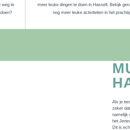
e weg te
meer leuke dingen te doen in Hasselt. Bekijk ger
t doen?
nog meer leuke activiteiten in het prachti
M
H
Als je be
zeker dat 
namelijk
het Jene
Dit is ec