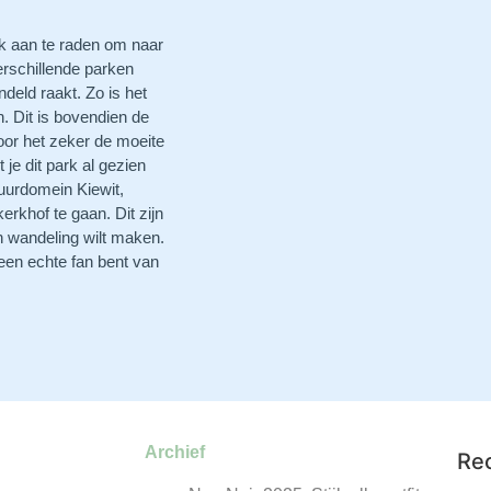
ok aan te raden om naar
erschillende parken
deld raakt. Zo is het
. Dit is bovendien de
oor het zeker de moeite
e dit park al gezien
uurdomein Kiewit,
rkhof te gaan. Dit zijn
en wandeling wilt maken.
 een echte fan bent van
Archief
Re