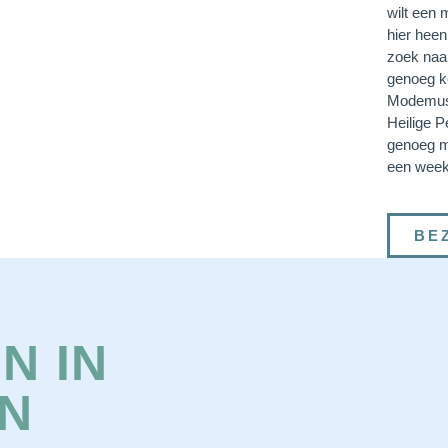
wilt een
hier heen
zoek naa
genoeg k
Modemuse
Heilige P
genoeg m
een week 
BE
N IN
N