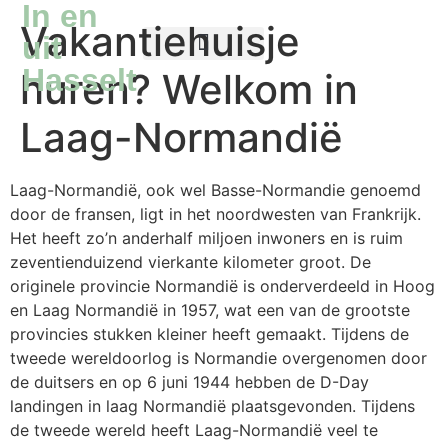
In en
Vakantiehuisje
uit
Hasselt
huren? Welkom in
Reizen naar Hasselt
Hasseltse koffie
Laag-Normandië
Laag-Normandië, ook wel Basse-Normandie genoemd
door de fransen, ligt in het noordwesten van Frankrijk.
Het heeft zo’n anderhalf miljoen inwoners en is ruim
zeventienduizend vierkante kilometer groot. De
originele provincie Normandië is onderverdeeld in Hoog
en Laag Normandië in 1957, wat een van de grootste
provincies stukken kleiner heeft gemaakt. Tijdens de
tweede wereldoorlog is Normandie overgenomen door
de duitsers en op 6 juni 1944 hebben de D-Day
landingen in laag Normandië plaatsgevonden. Tijdens
de tweede wereld heeft Laag-Normandië veel te