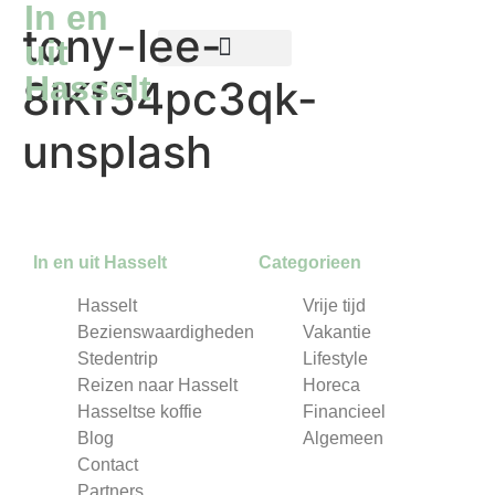
In en
tony-lee-
uit
Hasselt
8IKf54pc3qk-
Reizen naar Hasselt
Hasseltse koffie
unsplash
In en uit Hasselt
Categorieen
Hasselt
Vrije tijd
Bezienswaardigheden
Vakantie
Stedentrip
Lifestyle
Reizen naar Hasselt
Horeca
Hasseltse koffie
Financieel
Blog
Algemeen
Contact
Partners