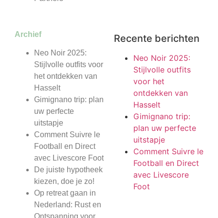
Archief
Recente berichten
Neo Noir 2025:
Neo Noir 2025:
Stijlvolle outfits voor
Stijlvolle outfits
het ontdekken van
voor het
Hasselt
ontdekken van
Gimignano trip: plan
Hasselt
uw perfecte
Gimignano trip:
uitstapje
plan uw perfecte
Comment Suivre le
uitstapje
Football en Direct
Comment Suivre le
avec Livescore Foot
Football en Direct
De juiste hypotheek
avec Livescore
kiezen, doe je zo!
Foot
Op retreat gaan in
Nederland: Rust en
Ontspanning voor