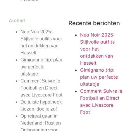
Archief
Recente berichten
Neo Noir 2025:
Neo Noir 2025:
Stijlvolle outfits voor
Stijlvolle outfits
het ontdekken van
voor het
Hasselt
ontdekken van
Gimignano trip: plan
Hasselt
uw perfecte
Gimignano trip:
uitstapje
plan uw perfecte
Comment Suivre le
uitstapje
Football en Direct
Comment Suivre le
avec Livescore Foot
Football en Direct
De juiste hypotheek
avec Livescore
kiezen, doe je zo!
Foot
Op retreat gaan in
Nederland: Rust en
Ontspanning voor