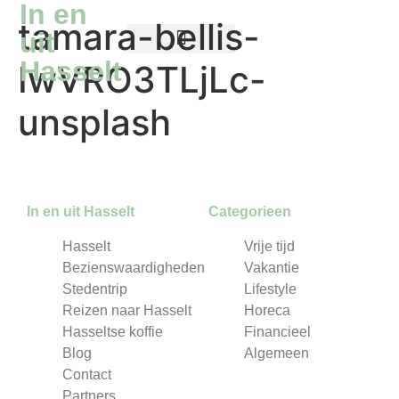
In en
tamara-bellis-
uit
Hasselt
IwVRO3TLjLc-
Reizen naar Hasselt
Hasseltse koffie
unsplash
In en uit Hasselt
Categorieen
Hasselt
Vrije tijd
Bezienswaardigheden
Vakantie
Stedentrip
Lifestyle
Reizen naar Hasselt
Horeca
Hasseltse koffie
Financieel
Blog
Algemeen
Contact
Partners