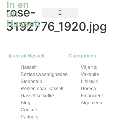
In en
rose-
uit
Hasselt
3192776_1920.jpg
Reizen naar Hasselt
Hasseltse koffie
In en uit Hasselt
Categorieen
Hasselt
Vrije tijd
Bezienswaardigheden
Vakantie
Stedentrip
Lifestyle
Reizen naar Hasselt
Horeca
Hasseltse koffie
Financieel
Blog
Algemeen
Contact
Partners