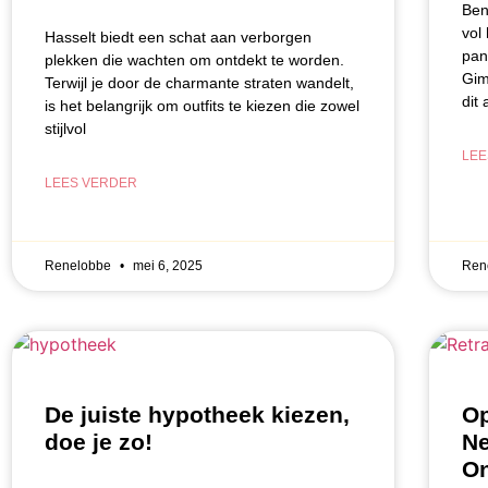
Ben
vol
Hasselt biedt een schat aan verborgen
pan
plekken die wachten om ontdekt te worden.
Gimi
Terwijl je door de charmante straten wandelt,
dit‌
is het belangrijk om outfits te kiezen die zowel
stijlvol
LEE
LEES VERDER
Renelobbe
mei 6, 2025
Ren
De juiste hypotheek kiezen,
Op
doe je zo!
Ne
On