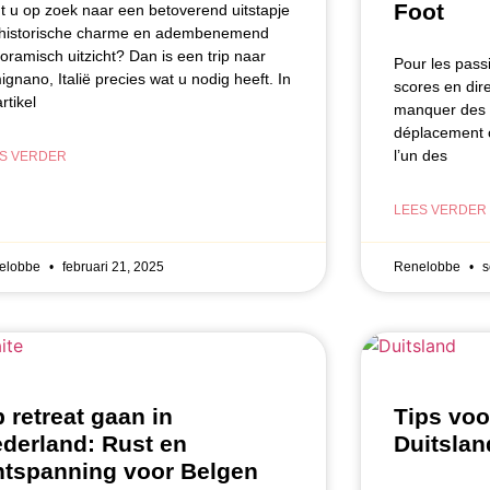
Foot
t u op zoek naar een betoverend uitstapje
 historische charme ⁢en adembenemend⁣
oramisch uitzicht? Dan is ⁢een trip ‌naar
Pour les passi
gnano, Italië precies wat⁣ u⁢ nodig heeft. In‌
scores en dire
 artikel
manquer des m
déplacement o
l’un des
S VERDER
LEES VERDER
elobbe
februari 21, 2025
Renelobbe
s
 retreat gaan in
Tips voo
derland: Rust en
Duitslan
tspanning voor Belgen