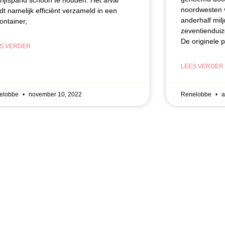
rijfspand schoon te houden. Het afval
noordwesten v
dt namelijk efficiënt verzameld in een
anderhalf mil
container,
zeventienduiz
De originele p
S VERDER
LEES VERDER
elobbe
november 10, 2022
Renelobbe
a