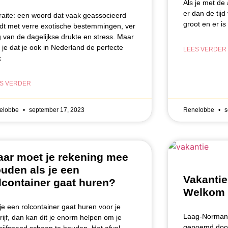
Als je met de
er dan de tijd
raite: een woord dat vaak geassocieerd
groot en er is
dt met verre exotische bestemmingen, ver
 van de dagelijkse drukte en stress. Maar
t je dat je ook in Nederland de perfecte
LEES VERDER
k
S VERDER
elobbe
september 17, 2023
Renelobbe
s
ar moet je rekening mee
uden als je een
Vakantie
lcontainer gaat huren?
Welkom 
 je een rolcontainer gaat huren voor je
Laag-Normand
rijf, dan kan dit je enorm helpen om je
genoemd door 