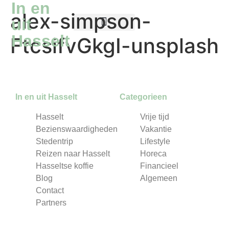
In en
alex-simpson-
uit
Hasselt
FtcsifvGkgI-unsplash
Reizen naar Hasselt
Hasseltse koffie
In en uit Hasselt
Categorieen
Hasselt
Vrije tijd
Bezienswaardigheden
Vakantie
Stedentrip
Lifestyle
Reizen naar Hasselt
Horeca
Hasseltse koffie
Financieel
Blog
Algemeen
Contact
Partners