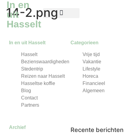
In en
14-2.png
uit
Hasselt
Reizen naar Hasselt
Hasseltse koffie
In en uit Hasselt
Categorieen
Hasselt
Vrije tijd
Bezienswaardigheden
Vakantie
Stedentrip
Lifestyle
Reizen naar Hasselt
Horeca
Hasseltse koffie
Financieel
Blog
Algemeen
Contact
Partners
Archief
Recente berichten