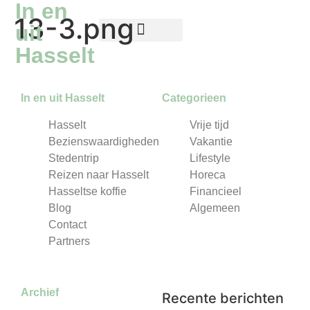
In en
13-3.png
uit
Hasselt
Reizen naar Hasselt
Hasseltse koffie
In en uit Hasselt
Categorieen
Hasselt
Vrije tijd
Bezienswaardigheden
Vakantie
Stedentrip
Lifestyle
Reizen naar Hasselt
Horeca
Hasseltse koffie
Financieel
Blog
Algemeen
Contact
Partners
Archief
Recente berichten